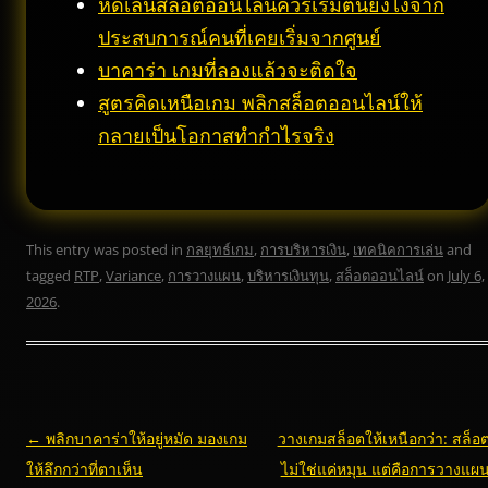
หัดเล่นสล็อตออนไลน์ควรเริ่มต้นยังไงจาก
ประสบการณ์คนที่เคยเริ่มจากศูนย์
บาคาร่า เกมที่ลองแล้วจะติดใจ
สูตรคิดเหนือเกม พลิกสล็อตออนไลน์ให้
กลายเป็นโอกาสทำกำไรจริง
This entry was posted in
กลยุทธ์เกม
,
การบริหารเงิน
,
เทคนิคการเล่น
and
tagged
RTP
,
Variance
,
การวางแผน
,
บริหารเงินทุน
,
สล็อตออนไลน์
on
July 6,
2026
.
Post
←
พลิกบาคาร่าให้อยู่หมัด มองเกม
วางเกมสล็อตให้เหนือกว่า: สล็อ
navigation
ให้ลึกกว่าที่ตาเห็น
ไม่ใช่แค่หมุน แต่คือการวางแผ