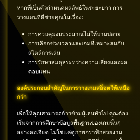
หากที่เป็นตัวกำหนดผลลัพธ์ในระยะยาว การ
วางแผนที่ดีช่วยคุณในเรื่อง:
การควบคุมงบประมาณไม่ให้บานปลาย
การเลือกช่วงเวลาและเกมที่เหมาะสมกับ
สไตล์การเล่น
การรักษาสมดุลระหว่างความเสี่ยงและผล
ตอบแทน
องค์ประกอบสำคัญในการวางเกมสล็อตให้เหนือ
กว่า
เพื่อให้คุณสามารถก้าวข้ามผู้เล่นทั่วไป คุณต้อง
เริ่มจากการศึกษาข้อมูลพื้นฐานของเกมนั้นๆ
อย่างละเอียด ไม่ใช่แค่ดูภาพกราฟิกสวยงาม