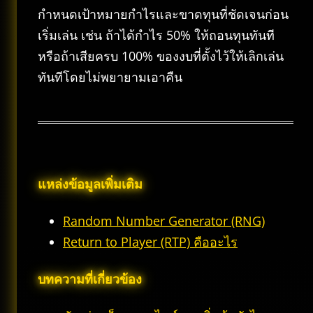
กำหนดเป้าหมายกำไรและขาดทุนที่ชัดเจนก่อน
เริ่มเล่น เช่น ถ้าได้กำไร 50% ให้ถอนทุนทันที
หรือถ้าเสียครบ 100% ของงบที่ตั้งไว้ให้เลิกเล่น
ทันทีโดยไม่พยายามเอาคืน
แหล่งข้อมูลเพิ่มเติม
Random Number Generator (RNG)
Return to Player (RTP) คืออะไร
บทความที่เกี่ยวข้อง