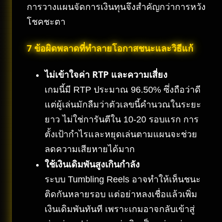
การวางแผนจัดการเงินทุนจึงสำคัญกว่าการหวัง
โชคชะตา
7 ข้อผิดพลาดที่ทำลายโอกาสชนะและวิธีแก้
ไม่เข้าใจค่า RTP และความเสี่ยง
เกมนี้มี RTP ประมาณ 96.50% ซึ่งถือว่าดี
แต่ผู้เล่นมักลืมว่าตัวเลขนี้คำนวณในระยะ
ยาว ไม่ใช่การันตีใน 10-20 รอบแรก การ
ตั้งเป้ากำไรและหยุดเล่นตามแผนจะช่วย
ลดความเสียหายได้มาก
ใช้เงินเดิมพันสูงเกินกำลัง
ระบบ Tumbling Reels อาจทำให้เห็นชนะ
ติดกันหลายรอบ แต่อย่าหลงเชื่อแล้วเพิ่ม
เงินเดิมพันทันที เพราะเกมอาจกลับเข้าสู่