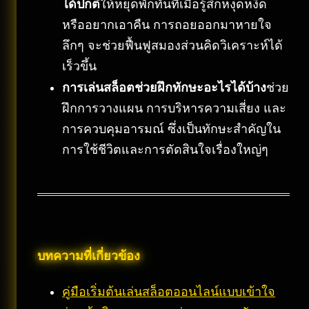
ได้ปกติ
ให้หยุดพักทันทีเมื่อรู้สึกหงุดหงิด
หรืออยากเอาคืน การถอยออกมาหายใจ
ลึกๆ จะช่วยฟื้นฟูสมองส่วนคิดวิเคราะห์ได้
เร็วขึ้น
การเล่นสล็อตช่วยฝึกทักษะอะไรได้บ้าง
ช่วย
ฝึกการวางแผน การบริหารความเสี่ยง และ
การควบคุมอารมณ์ ซึ่งเป็นทักษะสำคัญใน
การใช้ชีวิตและการตัดสินใจเรื่องใหญ่ๆ
บทความที่เกี่ยวข้อง
คู่มือเริ่มต้นเล่นสล็อตออนไลน์แบบเข้าใจ