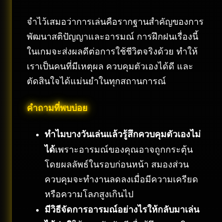
จำไว้เสมอว่าการเล่นคือรากฐานสำคัญของการ
พัฒนาสติปัญญาและอารมณ์ การฝึกฝนเรื่องนี้
ในเกมจะส่งผลดีต่อการใช้ชีวิตจริงด้วย ทำให้
เราเป็นคนที่มีเหตุผล ควบคุมตัวเองได้ดี และ
ตัดสินใจได้แม่นยำในทุกสถานการณ์
คำถามที่พบบ่อย
ทำไมบางวันเล่นแล้วรู้สึกควบคุมตัวเองไม่
ได้
เพราะอารมณ์ของคุณอาจถูกกระตุ้น
โดยผลลัพธ์ในรอบก่อนหน้า สมองส่วน
ควบคุมจะทำงานลดลงเมื่อมีความเครียด
หรือความโลภสูงเกินไป
มีวิธีจัดการอารมณ์อย่างไรให้กลับมาเล่น