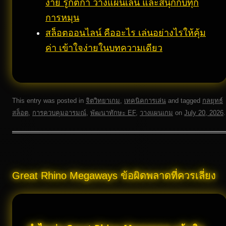
ง่าย รู้กติกา วางแผนเล่น และสนุกกับทุก
การหมุน
สล็อตออนไลน์ คืออะไร เล่นอย่างไรให้คุ้ม
ค่า เข้าใจง่ายในบทความเดียว
This entry was posted in
จิตวิทยาเกม
,
เทคนิคการเล่น
and tagged
กลยุทธ์
สล็อต
,
การควบคุมอารมณ์
,
พัฒนาทักษะ EF
,
วางแผนเกม
on
July 20, 2026
.
Great Rhino Megaways ข้อผิดพลาดที่ควรเลี่ยง