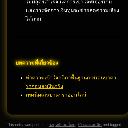
ไม่มีสูตรสำเร็จ แต่การเข้าใจฟีเจอร์เกม
และการจัดการเงินทุนจะช่วยลดความเสี่ยง
ได้มาก
บทความที่เกี่ยวข้อง
ทำความเข้าใจกติกาพื้นฐานการเล่นบาคา
ร่าก่อนลงเงินจริง
เทคนิคเล่นบาคาร่าออนไลน์
This entry was posted in
กลยุทธ์เกมสล็อต
,
รีวิวและเทคนิค
and tagged