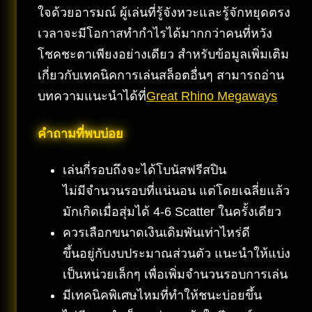
ใจด้วยอารมณ์ ผู้เล่นที่รู้จังหวะและรู้จักหยุดตรง
เวลาจะมีโอกาสทำกำไรได้มากกว่าคนที่หวัง
โชคชะตาเพียงอย่างเดียว สำหรับข้อมูลเพิ่มเติม
เกี่ยวกับเทคนิคการเล่นสล็อตอื่นๆ สามารถอ่าน
บทความแนะนำได้ที่
Great Rhino Megaways
คำถามที่พบบ่อย
เล่นกี่รอบถึงจะได้โบนัสฟรีสปิน
ไม่มีจำนวนรอบที่แน่นอน แต่โดยเฉลี่ยแล้ว
มักเกิดเมื่อสุ่มได้ 4-6 Scatter ในครั้งเดียว
ควรเลือกขนาดเงินเดิมพันเท่าไหร่ดี
ขึ้นอยู่กับงบประมาณส่วนตัว แนะนำให้แบ่ง
เป็นหน่วยเล็กๆ เพื่อเพิ่มจำนวนรอบการเล่น
มีเทคนิคพิเศษไหมที่ทำให้ชนะบ่อยขึ้น