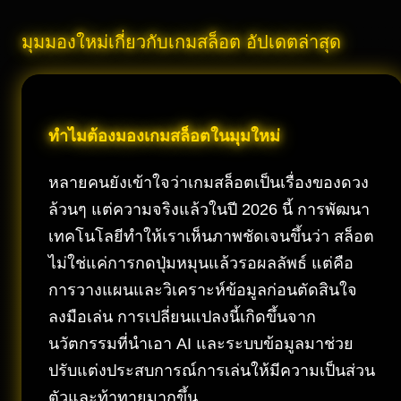
มุมมองใหม่เกี่ยวกับเกมสล็อต อัปเดตล่าสุด
ทำไมต้องมองเกมสล็อตในมุมใหม่
หลายคนยังเข้าใจว่าเกมสล็อตเป็นเรื่องของดวง
ล้วนๆ แต่ความจริงแล้วในปี 2026 นี้ การพัฒนา
เทคโนโลยีทำให้เราเห็นภาพชัดเจนขึ้นว่า สล็อต
ไม่ใช่แค่การกดปุ่มหมุนแล้วรอผลลัพธ์ แต่คือ
การวางแผนและวิเคราะห์ข้อมูลก่อนตัดสินใจ
ลงมือเล่น การเปลี่ยนแปลงนี้เกิดขึ้นจาก
นวัตกรรมที่นำเอา AI และระบบข้อมูลมาช่วย
ปรับแต่งประสบการณ์การเล่นให้มีความเป็นส่วน
ตัวและท้าทายมากขึ้น