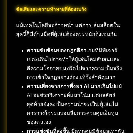
ข้อเสียและความท้าทายที่ต้องระวัง
แม้เทคโนโลยีจะก้าวหน้า แต่การเล่นสล็อตใน
ยุคนี้ก็มีด้านมืดที่ผู้เล่นต้องตระหนักถึงเช่นกัน
ความซับซ้อนของกฎกติกา
เกมที่มีฟีเจอร์
เยอะเกินไปอาจทำให้ผู้เล่นใหม่สับสนและ
ตีความโอกาสชนะผิดไปจากความเป็นจริง
การเข้าใจกฎอย่างถ่องแท้จึงสำคัญมาก
ความเสี่ยงจากการพึ่งพา AI มากเกินไป
แม้
AI จะช่วยวิเคราะห์แนวโน้ม แต่ผลลัพธ์
สุดท้ายยังคงเป็นความน่าจะเป็น ผู้เล่นไม่
ควรวางใจระบบจนลืมการควบคุมเงินทุน
ของตนเอง
การแข่งขันที่สูงขึ้น
เมื่อทุกคนมีข้อมูลเท่ากัน