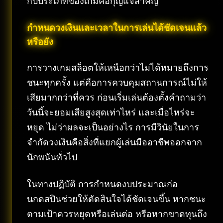
กับประเภทของเกมคือกุญแจสำคัญ
กำหนดวงเงินและเวลาในการเล่นได้ชัดเจนแล้ว
หรือยัง
การวางเกมสล็อตให้เหนือกว่าไม่ได้หมายถึงการ
ชนะทุกครั้ง แต่คือการควบคุมสถานการณ์ไม่ให้
เสียมากกว่าที่ควร ก่อนเริ่มเล่นต้องตั้งคำถามว่า
วันนี้จะยอมเสียสูงสุดเท่าไหร่ และเมื่อไหร่จะ
หยุด ไม่ว่าผลจะเป็นอย่างไร การมีวินัยในการ
จำกัดวงเงินคือสิ่งที่แยกผู้เล่นมืออาชีพออกจาก
นักพนันทั่วไป
ในทางปฏิบัติ การกำหนดงบประมาณก่อ
นกดสปินช่วยให้ตัดสินใจได้ชัดเจนขึ้น หากชนะ
ตามเป้าควรหยุดหรือเล่นต่อ หรือหากขาดทุนถึง