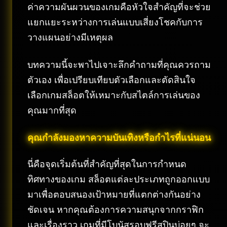
ค่าความผันผวนของเกมคือหัวใจสำคัญที่จะช่วย
แยกแยะระหว่างการเล่นแบบเสี่ยงโชคกับการ
วางแผนอย่างมีเหตุผล
บทความนี้จะพาไปเจาะลึกคำถามที่คุณควรถาม
ตัวเอง เพื่อเปรียบเทียบตัวเลือกและตัดสินใจ
เลือกเกมสล็อตให้เหมาะกับสไตล์การเล่นของ
คุณมากที่สุด
คุณกำลังมองหาความบันเทิงหรือกำไรที่แน่นอน
นี่คือจุดเริ่มต้นที่สำคัญที่สุดในการกำหนด
ทิศทางของเกม สล็อตแต่ละประเภทถูกออกแบบ
มาเพื่อตอบสนองเป้าหมายที่แตกต่างกันอย่าง
ชัดเจน หากคุณต้องการความสนุกจากกราฟิก
และเรื่องราว เกมที่มีโบนัสรอบฟรีสปินบ่อยๆ จะ