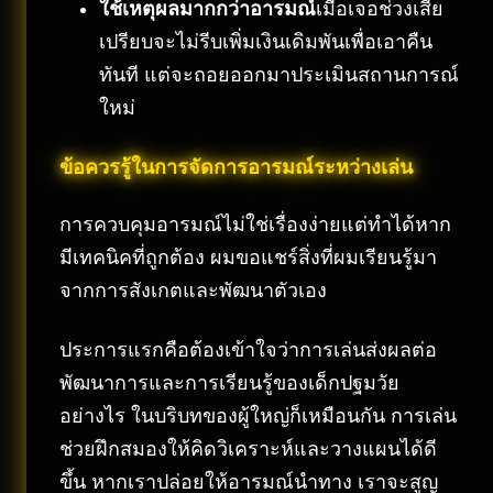
ใช้เหตุผลมากกว่าอารมณ์
เมื่อเจอช่วงเสีย
เปรียบจะไม่รีบเพิ่มเงินเดิมพันเพื่อเอาคืน
ทันที แต่จะถอยออกมาประเมินสถานการณ์
ใหม่
ข้อควรรู้ในการจัดการอารมณ์ระหว่างเล่น
การควบคุมอารมณ์ไม่ใช่เรื่องง่ายแต่ทำได้หาก
มีเทคนิคที่ถูกต้อง ผมขอแชร์สิ่งที่ผมเรียนรู้มา
จากการสังเกตและพัฒนาตัวเอง
ประการแรกคือต้องเข้าใจว่าการเล่นส่งผลต่อ
พัฒนาการและการเรียนรู้ของเด็กปฐมวัย
อย่างไร ในบริบทของผู้ใหญ่ก็เหมือนกัน การเล่น
ช่วยฝึกสมองให้คิดวิเคราะห์และวางแผนได้ดี
ขึ้น หากเราปล่อยให้อารมณ์นำทาง เราจะสูญ