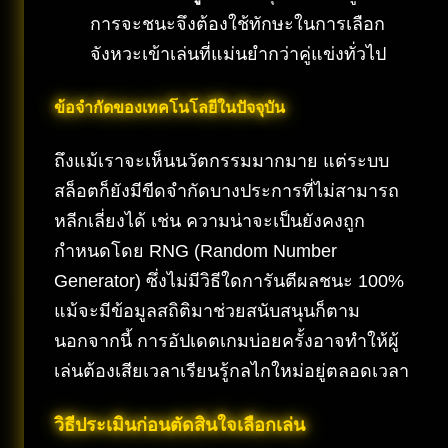
การจะชนะจึงต้องใช้ทักษะในการเลือก
จังหวะเข้าเล่นที่แม่นยำกว่าคู่แข่งทั่วไป
ข้อจำกัดของเทคโนโลยีในปัจจุบัน
ถึงแม้เราจะเห็นนวัตกรรมมากมาย แต่ระบบ
สล็อตก็ยังมีขีดจำกัดบางประการที่ไม่สามารถ
หลีกเลี่ยงได้ เช่น ความน่าจะเป็นยังคงถูก
กำหนดโดย RNG (Random Number
Generator) ซึ่งไม่มีวิธีใดการันตีผลชนะ 100%
แม้จะมีข้อมูลสถิติมาช่วยสนับสนุนก็ตาม
นอกจากนี้ การอัปเดตเกมบ่อยครั้งอาจทำให้ผู้
เล่นต้องเสียเวลาเรียนรู้กลไกใหม่อยู่ตลอดเวลา
วิธีประเมินก่อนตัดสินใจเลือกเล่น