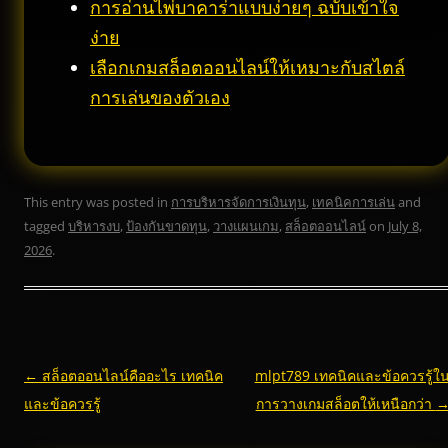
การอ่านไพ่บาคาร่าแบบง่ายๆ ฉบับเข้าใจ
ง่าย
เลือกเกมสล็อตออนไลน์ให้เหมาะกับสไตล์
การเล่นของตัวเอง
This entry was posted in
การบริหารจัดการเงินทุน
,
เทคนิคการเล่น
and
tagged
บริหารงบ
,
ป้องกันขาดทุน
,
วางแผนเกม
,
สล็อตออนไลน์
on
July 8,
2026
.
Post
←
สล็อตออนไลน์คืออะไร เทคนิค
mlpt789 เทคนิคและข้อควรรู้ใ
navigation
และข้อควรรู้
การวางเกมสล็อตให้เหนือกว่า