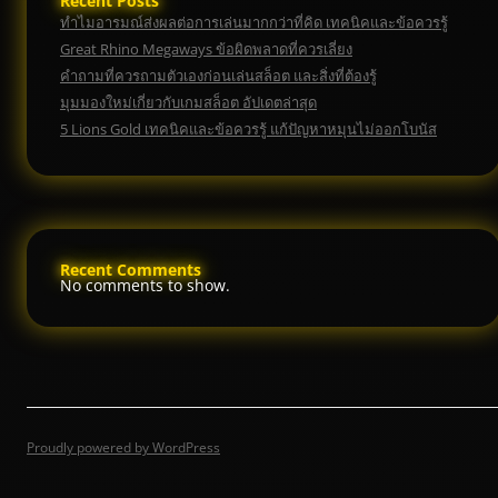
Recent Posts
ทำไมอารมณ์ส่งผลต่อการเล่นมากกว่าที่คิด เทคนิคและข้อควรรู้
Great Rhino Megaways ข้อผิดพลาดที่ควรเลี่ยง
คำถามที่ควรถามตัวเองก่อนเล่นสล็อต และสิ่งที่ต้องรู้
มุมมองใหม่เกี่ยวกับเกมสล็อต อัปเดตล่าสุด
5 Lions Gold เทคนิคและข้อควรรู้ แก้ปัญหาหมุนไม่ออกโบนัส
Recent Comments
No comments to show.
Proudly powered by WordPress