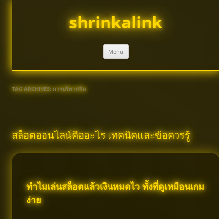
Skip
to
shrinkalink
content
Menu
TAG ARCHIVES:
การบริหารเงิน
สล็อตออนไลน์คืออะไร เทคนิคและข้อควรรู้
ทำไมเล่นสล็อตแล้วเงินหมดไว ทั้งที่ดูเหมือนเกม
ง่าย